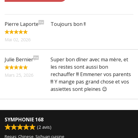
PANIER (0)
Pierre Laporte
Toujours bon !!
Rechercher
Mai 02, 2026
Julie Bernier
Super bon dîner avec ma mère, et
les restes sont aussi bon
rechauffer !!! Emmener vos parents
Mars 25, 2026
!!! Y mange pas grand chose et vos
assiettes sont pleines 😉
SYMPHONIE 168
(
2
avis)
Repas: Chinese, Sichuan cuisine