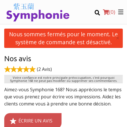
(
0
)
Nous sommes fermés pour le moment. Le
×
système de commande est désactivé.
Commander en ligne
Nos avis
(2 Avis)
Emplacement
Votre confiance est notre principale préoccupation, c'est pourquoi
Symphonie 168 ne peut pas modifier ou supprimer ses commentaires.
Virtual Tours
Aimez-vous Symphonie 168? Nous apprécions le temps
que vous prenez pour écrire vos impressions. Aidez les
Français
clients comme vous à prendre une bonne décision.
Connection
ÉCRIRE UN AVIS
Inscription