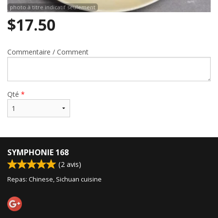
photo à titre indicatif seulement
$
17.50
Commentaire / Comment
Qté
*
SYMPHONIE 168
(
2
avis)
Repas: Chinese, Sichuan cuisine