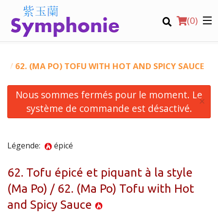
(
0
)
PO) / 62. (MA PO) TOFU WITH HOT AND SPICY SAUCE
Nous sommes fermés pour le moment. Le
Commander en ligne
×
système de commande est désactivé.
Emplacement
Virtual Tours
Légende:
épicé
Français
62. Tofu épicé et piquant à la style
(Ma Po) / 62. (Ma Po) Tofu with Hot
Connection
and Spicy Sauce
Inscription