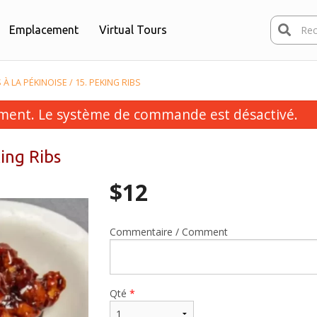
Emplacement
Virtual Tours
Reche
 À LA PÉKINOISE / 15. PEKING RIBS
ent. Le système de commande est désactivé.
king Ribs
$
12
Commentaire / Comment
violis au beurre d'arachides / 13.
Combo A
Peanut Butter Dumplings
$56.00
$13.00
Qté
*