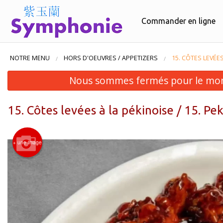
Commander en ligne
NOTRE MENU
HORS D'OEUVRES / APPETIZERS
15. CÔTES LEVÉES
Nous sommes fermés pour le mom
15. Côtes levées à la pékinoise / 15. Pe
+ une image
13. Ra