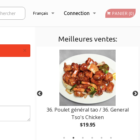
rcher
Connection
PANIER (0)
Français
Meilleures ventes:
Inscription
Français
×
English
36. Poulet général tao / 36. General
Tso's Chicken
$19.95